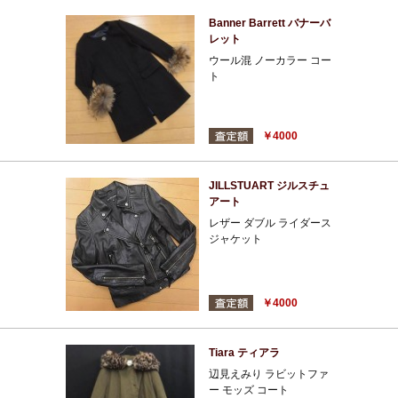
Banner Barrett バナーバ
レット
ウール混 ノーカラー コー
ト
￥4000
JILLSTUART ジルスチュ
アート
レザー ダブル ライダース
ジャケット
￥4000
Tiara ティアラ
辺見えみり ラビットファ
ー モッズ コート