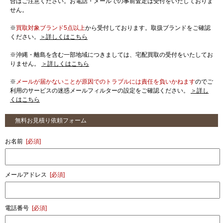
合はご注意ください。お電話・メールでの事前査定は受付をいたしておりま
せん。
※
買取対象ブランド5点以上
から受付しております。取扱ブランドをご確認
ください。
＞詳しくはこちら
※沖縄・離島を含む一部地域につきましては、宅配買取の受付をいたしてお
りません。
＞詳しくはこちら
※
メールが届かないことが原因でのトラブルには責任を負いかねます
のでご
利用のサービスの迷惑メールフィルターの設定をご確認ください。
＞詳し
くはこちら
無料お見積り依頼フォーム
お名前
[必須]
メールアドレス
[必須]
電話番号
[必須]