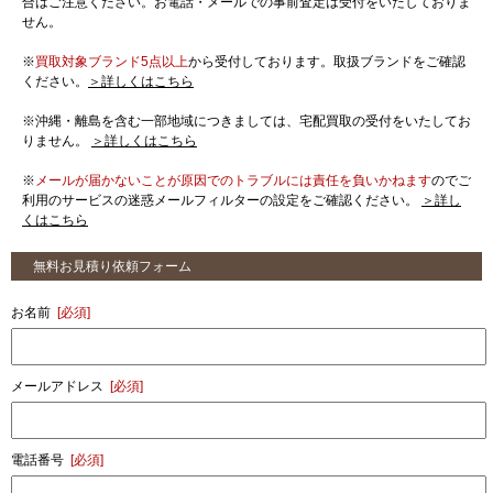
合はご注意ください。お電話・メールでの事前査定は受付をいたしておりま
せん。
※
買取対象ブランド5点以上
から受付しております。取扱ブランドをご確認
ください。
＞詳しくはこちら
※沖縄・離島を含む一部地域につきましては、宅配買取の受付をいたしてお
りません。
＞詳しくはこちら
※
メールが届かないことが原因でのトラブルには責任を負いかねます
のでご
利用のサービスの迷惑メールフィルターの設定をご確認ください。
＞詳し
くはこちら
無料お見積り依頼フォーム
お名前
[必須]
メールアドレス
[必須]
電話番号
[必須]