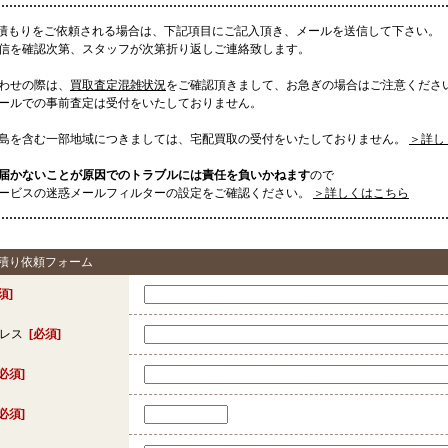
見積もりをご依頼される場合は、下記項目にご記入頂き、メールを送信して下さい。
信を確認次第、スタッフが次第折り返しご連絡致します。
わせの際は、
買取査定混雑状況
をご確認頂きまして、お急ぎの場合はご注意くださ
ールでの事前査定は受付をいたしておりません。
島を含む一部地域につきましては、宅配買取の受付をいたしておりません。
＞詳し
届かないことが原因でのトラブルには責任を負いかねます
ので
ービスの迷惑メールフィルターの設定をご確認ください。
＞詳しくはこちら
見積り依頼フォーム
須]
ドレス
[必須]
[必須]
[必須]