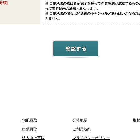
[必須]
※ 自動承認の際は査定完了を持って売買契約が成立するもの
って査定結果の通知とみなします。
※ 自動承認の場合は発送後のキャンセル／返品はいかなる場
きません。
宅配買取
会社概要
取
出張買取
ご利用規約
法人向け買取
プライバシーポリシー