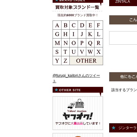
ZINTALA
現在約
6000
ブランド買取中！
@furugi_kaitoriさんのツイー
ト
該当するブラン
ジンターラ