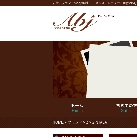
古着、ブランド強化買取中！｜メンズ・レディース服はABJ(エ
HOME
>
ブランド
>
Z
> ZINTALA