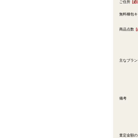
ご住所
[必
無料梱包
商品点数
主なブラ
備考
査定金額の