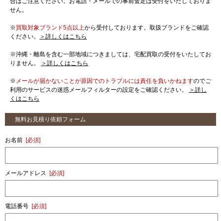
合はご注意ください。お電話・メールでの事前査定は受付をいたしておりま
せん。
※
買取対象ブランド5点以上
から受付しております。取扱ブランドをご確認
ください。
＞詳しくはこちら
※沖縄・離島を含む一部地域につきましては、宅配買取の受付をいたしてお
りません。
＞詳しくはこちら
※
メールが届かないことが原因でのトラブルには責任を負いかねます
のでご
利用のサービスの迷惑メールフィルターの設定をご確認ください。
＞詳し
くはこちら
無料お見積り依頼フォーム
お名前
[必須]
メールアドレス
[必須]
電話番号
[必須]