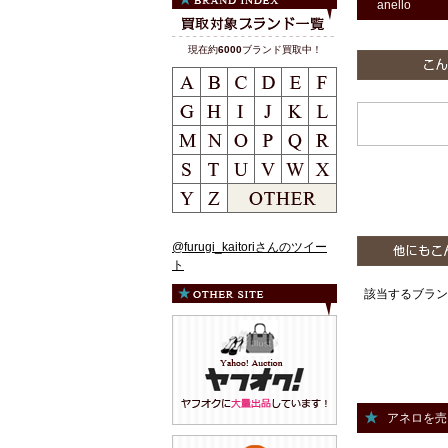
anello
現在約
6000
ブランド買取中！
@furugi_kaitoriさんのツイー
ト
該当するブラン
アネロを売