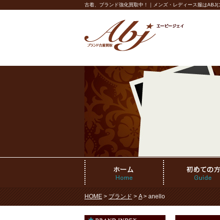
古着、ブランド強化買取中！｜メンズ・レディース服はABJ(エ
HOME
>
ブランド
>
A
> anello