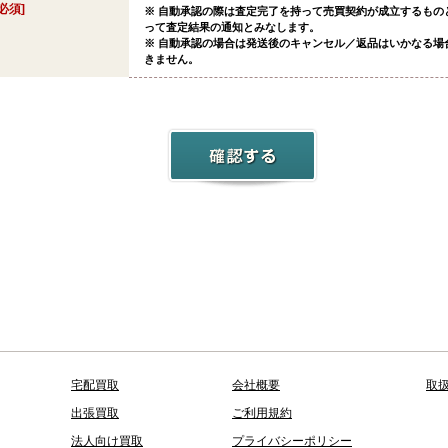
[必須]
※ 自動承認の際は査定完了を持って売買契約が成立するもの
って査定結果の通知とみなします。
※ 自動承認の場合は発送後のキャンセル／返品はいかなる場
きません。
宅配買取
会社概要
取
出張買取
ご利用規約
法人向け買取
プライバシーポリシー