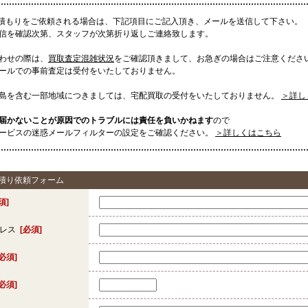
見積もりをご依頼される場合は、下記項目にご記入頂き、メールを送信して下さい。
信を確認次第、スタッフが次第折り返しご連絡致します。
わせの際は、
買取査定混雑状況
をご確認頂きまして、お急ぎの場合はご注意くださ
ールでの事前査定は受付をいたしておりません。
島を含む一部地域につきましては、宅配買取の受付をいたしておりません。
＞詳し
届かないことが原因でのトラブルには責任を負いかねます
ので
ービスの迷惑メールフィルターの設定をご確認ください。
＞詳しくはこちら
見積り依頼フォーム
須]
ドレス
[必須]
[必須]
[必須]