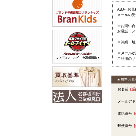
ABJへお
メールの受
※お問い合
お電話・メ
※沖縄・離
※
メールが
ご利用のサ
■ 無料お
お名前
[必
メールア
電話番号
郵便番号