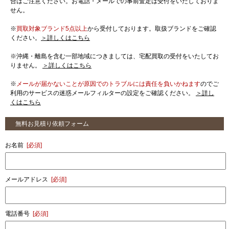
合はご注意ください。お電話・メールでの事前査定は受付をいたしておりま
せん。
※
買取対象ブランド5点以上
から受付しております。取扱ブランドをご確認
ください。
＞詳しくはこちら
※沖縄・離島を含む一部地域につきましては、宅配買取の受付をいたしてお
りません。
＞詳しくはこちら
※
メールが届かないことが原因でのトラブルには責任を負いかねます
のでご
利用のサービスの迷惑メールフィルターの設定をご確認ください。
＞詳し
くはこちら
無料お見積り依頼フォーム
お名前
[必須]
メールアドレス
[必須]
電話番号
[必須]