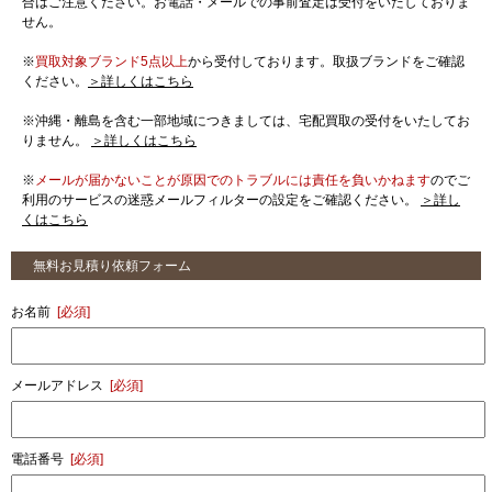
合はご注意ください。お電話・メールでの事前査定は受付をいたしておりま
せん。
※
買取対象ブランド5点以上
から受付しております。取扱ブランドをご確認
ください。
＞詳しくはこちら
※沖縄・離島を含む一部地域につきましては、宅配買取の受付をいたしてお
りません。
＞詳しくはこちら
※
メールが届かないことが原因でのトラブルには責任を負いかねます
のでご
利用のサービスの迷惑メールフィルターの設定をご確認ください。
＞詳し
くはこちら
無料お見積り依頼フォーム
お名前
[必須]
メールアドレス
[必須]
電話番号
[必須]