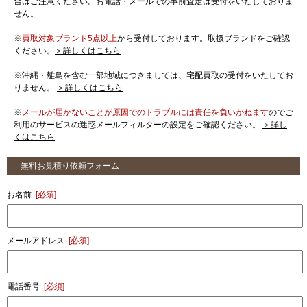
合はご注意ください。お電話・メールでの事前査定は受付をいたしておりま
せん。
※
買取対象ブランド5点以上
から受付しております。取扱ブランドをご確認
ください。
＞詳しくはこちら
※沖縄・離島を含む一部地域につきましては、宅配買取の受付をいたしてお
りません。
＞詳しくはこちら
※
メールが届かないことが原因でのトラブルには責任を負いかねます
のでご
利用のサービスの迷惑メールフィルターの設定をご確認ください。
＞詳し
くはこちら
無料お見積り依頼フォーム
お名前
[必須]
メールアドレス
[必須]
電話番号
[必須]