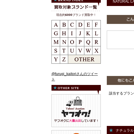
NATURAL L
現在約
6000
ブランド買取中！
@furugi_kaitoriさんのツイー
ト
該当するブラン
ナチュラル