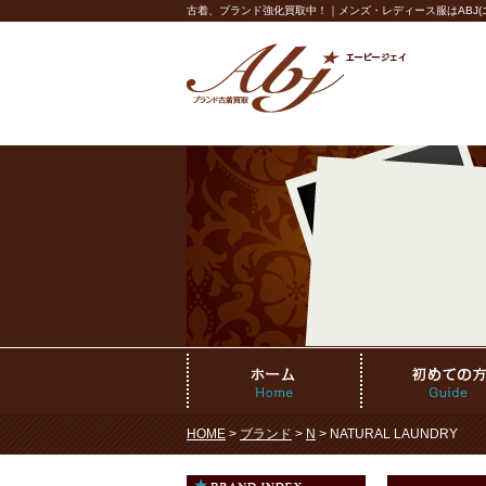
古着、ブランド強化買取中！｜メンズ・レディース服はABJ(エ
HOME
>
ブランド
>
N
> NATURAL LAUNDRY