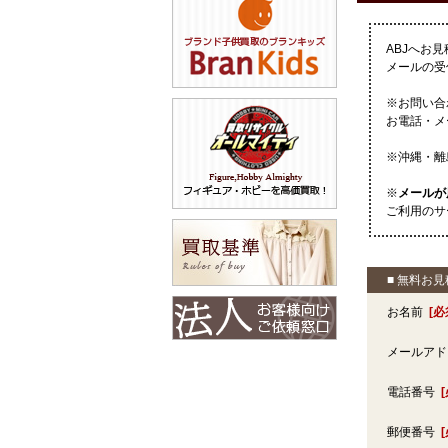
ABJへお
メールの受
※お問い合
お電話・メ
※沖縄・離
※
メールが
ご利用のサ
■ 無料お
お名前
[必
メールア
電話番号
郵便番号