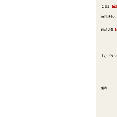
ご住所
[必
無料梱包
商品点数
主なブラ
備考