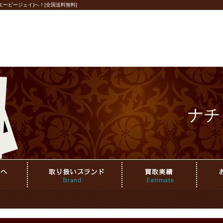
ービージェイ)へ！[全国送料無料]
ナチ