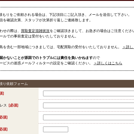
見積もりをご依頼される場合は、下記項目にご記入頂き、メールを送信して下さい。
信を確認次第、スタッフが次第折り返しご連絡致します。
わせの際は、
買取査定混雑状況
をご確認頂きまして、お急ぎの場合はご注意くださ
ールでの事前査定は受付をいたしておりません。
島を含む一部地域につきましては、宅配買取の受付をいたしておりません。
＞詳し
届かないことが原因でのトラブルには責任を負いかねます
ので
ービスの迷惑メールフィルターの設定をご確認ください。
＞詳しくはこちら
見積り依頼フォーム
須]
ドレス
[必須]
[必須]
[必須]