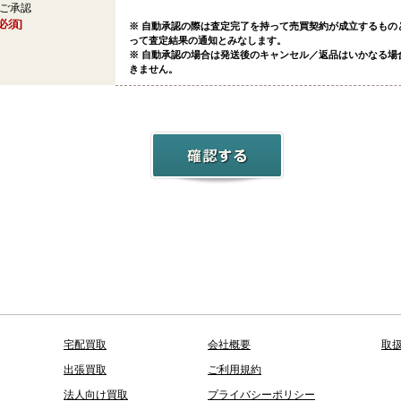
ご承認
[必須]
※ 自動承認の際は査定完了を持って売買契約が成立するもの
って査定結果の通知とみなします。
※ 自動承認の場合は発送後のキャンセル／返品はいかなる場
きません。
宅配買取
会社概要
取
出張買取
ご利用規約
法人向け買取
プライバシーポリシー