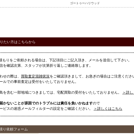
ゴートゥーハリウッド
りたい方はこちらから
見積もりをご依頼される場合は、下記項目にご記入頂き、メールを送信して下さい。
信を確認次第、スタッフが次第折り返しご連絡致します。
わせの際は、
買取査定混雑状況
をご確認頂きまして、お急ぎの場合はご注意くださ
ールでの事前査定は受付をいたしておりません。
島を含む一部地域につきましては、宅配買取の受付をいたしておりません。
＞詳し
届かないことが原因でのトラブルには責任を負いかねます
ので
ービスの迷惑メールフィルターの設定をご確認ください。
＞詳しくはこちら
見積り依頼フォーム