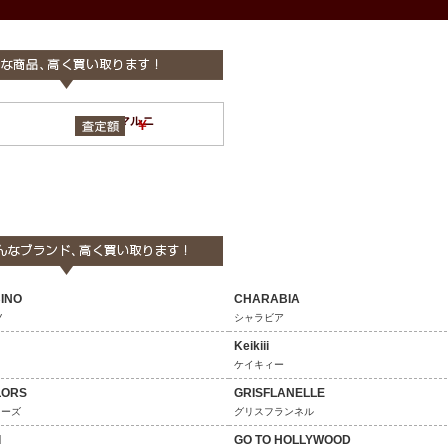
MARNI マルニ
￥
INO
CHARABIA
ノ
シャラビア
Keikiii
ケイキィー
LORS
GRISFLANELLE
ラーズ
グリスフランネル
d
GO TO HOLLYWOOD