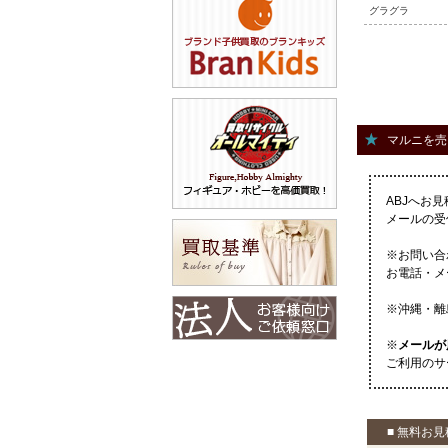
グラグラ
マルニを売
ABJへお
メールの受
※お問い合
お電話・メ
※沖縄・離
※
メールが
ご利用のサ
■ 無料お