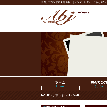
古着、ブランド強化買取中！｜メンズ・レディース服はABJ(エ
HOME
>
ブランド
>
M
> MARNI