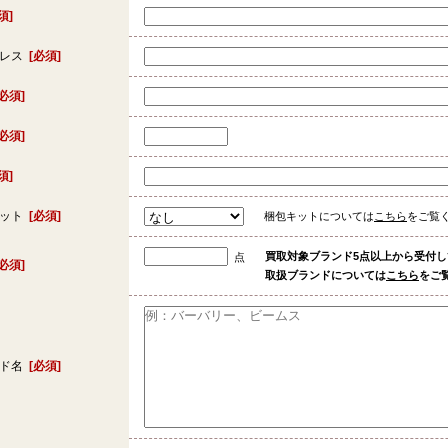
須]
ドレス
[必須]
[必須]
[必須]
須]
キット
[必須]
梱包キットについては
こちら
をご覧
買取対象ブランド5点以上から受付
点
[必須]
取扱ブランドについては
こちら
をご
ンド名
[必須]