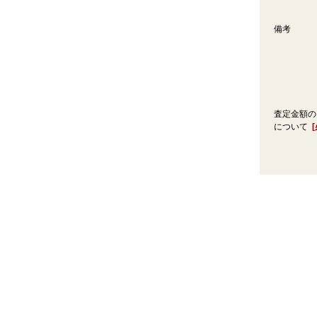
備考
査定金額の
について