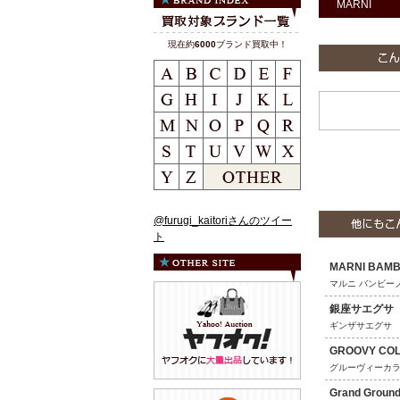
MARNI
現在約
6000
ブランド買取中！
@furugi_kaitoriさんのツイー
ト
MARNI BAMB
マルニ バンビー
銀座サエグサ
ギンザサエグサ
GROOVY CO
グルーヴィーカ
Grand Groun