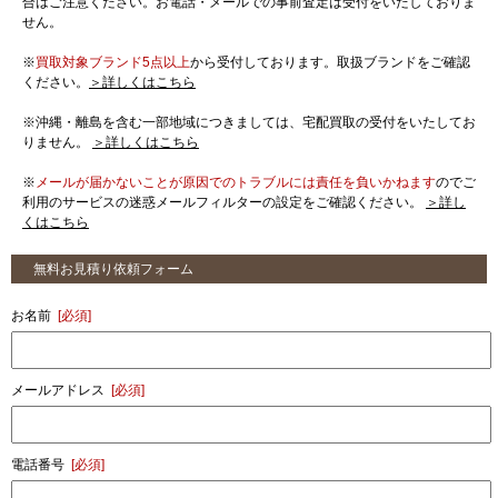
合はご注意ください。お電話・メールでの事前査定は受付をいたしておりま
せん。
※
買取対象ブランド5点以上
から受付しております。取扱ブランドをご確認
ください。
＞詳しくはこちら
※沖縄・離島を含む一部地域につきましては、宅配買取の受付をいたしてお
りません。
＞詳しくはこちら
※
メールが届かないことが原因でのトラブルには責任を負いかねます
のでご
利用のサービスの迷惑メールフィルターの設定をご確認ください。
＞詳し
くはこちら
無料お見積り依頼フォーム
お名前
[必須]
メールアドレス
[必須]
電話番号
[必須]