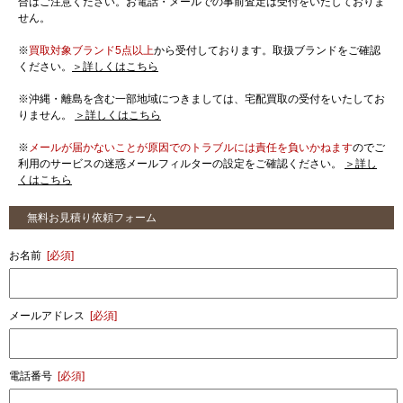
合はご注意ください。お電話・メールでの事前査定は受付をいたしておりま
せん。
※
買取対象ブランド5点以上
から受付しております。取扱ブランドをご確認
ください。
＞詳しくはこちら
※沖縄・離島を含む一部地域につきましては、宅配買取の受付をいたしてお
りません。
＞詳しくはこちら
※
メールが届かないことが原因でのトラブルには責任を負いかねます
のでご
利用のサービスの迷惑メールフィルターの設定をご確認ください。
＞詳し
くはこちら
無料お見積り依頼フォーム
お名前
[必須]
メールアドレス
[必須]
電話番号
[必須]