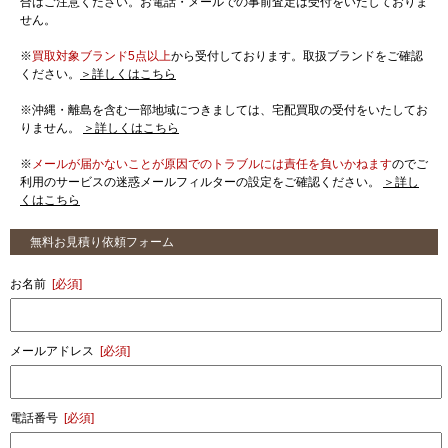
合はご注意ください。お電話・メールでの事前査定は受付をいたしておりま
せん。
※
買取対象ブランド5点以上
から受付しております。取扱ブランドをご確認
ください。
＞詳しくはこちら
※沖縄・離島を含む一部地域につきましては、宅配買取の受付をいたしてお
りません。
＞詳しくはこちら
※
メールが届かないことが原因でのトラブルには責任を負いかねます
のでご
利用のサービスの迷惑メールフィルターの設定をご確認ください。
＞詳し
くはこちら
無料お見積り依頼フォーム
お名前
[必須]
メールアドレス
[必須]
電話番号
[必須]