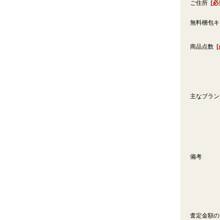
ご住所
[必
無料梱包
商品点数
主なブラ
備考
査定金額の