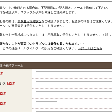
見積もりをご依頼される場合は、下記項目にご記入頂き、メールを送信して下さい。
信を確認次第、スタッフが次第折り返しご連絡致します。
わせの際は、
買取査定混雑状況
をご確認頂きまして、お急ぎの場合はご注意くださ
ールでの事前査定は受付をいたしておりません。
島を含む一部地域につきましては、宅配買取の受付をいたしておりません。
＞詳し
届かないことが原因でのトラブルには責任を負いかねます
ので
ービスの迷惑メールフィルターの設定をご確認ください。
＞詳しくはこちら
見積り依頼フォーム
須]
ドレス
[必須]
[必須]
[必須]