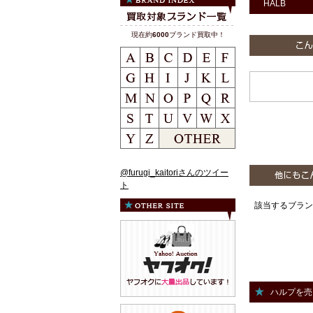
HALB
現在約
6000
ブランド買取中！
@furugi_kaitoriさんのツイー
ト
該当するブラン
ハルプを売