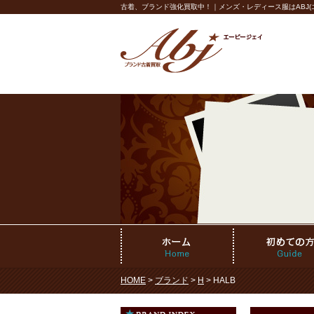
古着、ブランド強化買取中！｜メンズ・レディース服はABJ(エ
HOME
>
ブランド
>
H
> HALB