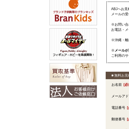
ABJへお
メールの受
※お問い合
お電話・メ
※沖縄・離
※
メールが
ご利用のサ
■ 無料お
お名前
[必
メールア
電話番号
郵便番号