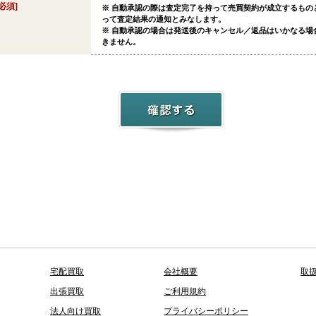
[必須]
※ 自動承認の際は査定完了を持って売買契約が成立するもの
って査定結果の通知とみなします。
※ 自動承認の場合は発送後のキャンセル／返品はいかなる場
きません。
宅配買取
会社概要
取
出張買取
ご利用規約
法人向け買取
プライバシーポリシー