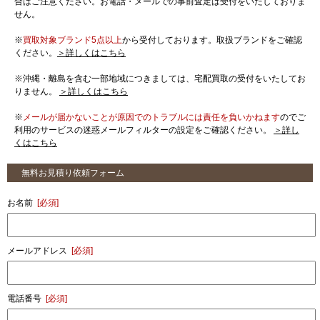
合はご注意ください。お電話・メールでの事前査定は受付をいたしておりま
せん。
※
買取対象ブランド5点以上
から受付しております。取扱ブランドをご確認
ください。
＞詳しくはこちら
※沖縄・離島を含む一部地域につきましては、宅配買取の受付をいたしてお
りません。
＞詳しくはこちら
※
メールが届かないことが原因でのトラブルには責任を負いかねます
のでご
利用のサービスの迷惑メールフィルターの設定をご確認ください。
＞詳し
くはこちら
無料お見積り依頼フォーム
お名前
[必須]
メールアドレス
[必須]
電話番号
[必須]