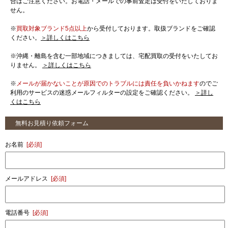
合はご注意ください。お電話・メールでの事前査定は受付をいたしておりま
せん。
※
買取対象ブランド5点以上
から受付しております。取扱ブランドをご確認
ください。
＞詳しくはこちら
※沖縄・離島を含む一部地域につきましては、宅配買取の受付をいたしてお
りません。
＞詳しくはこちら
※
メールが届かないことが原因でのトラブルには責任を負いかねます
のでご
利用のサービスの迷惑メールフィルターの設定をご確認ください。
＞詳し
くはこちら
無料お見積り依頼フォーム
お名前
[必須]
メールアドレス
[必須]
電話番号
[必須]