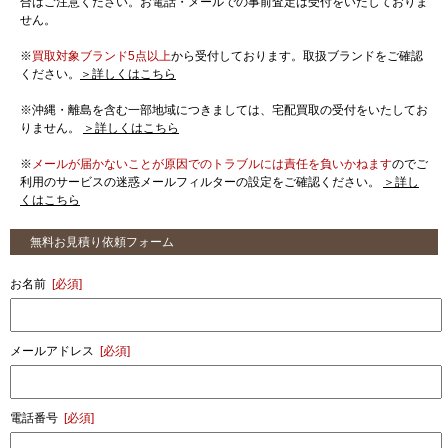
合はご注意ください。お電話・メールでの事前査定は受付をいたしておりま
せん。
※
買取対象ブランド5点以上
から受付しております。取扱ブランドをご確認
ください。
＞詳しくはこちら
※沖縄・離島を含む一部地域につきましては、宅配買取の受付をいたしてお
りません。
＞詳しくはこちら
※
メールが届かないことが原因でのトラブルには責任を負いかねます
のでご
利用のサービスの迷惑メールフィルターの設定をご確認ください。
＞詳し
くはこちら
無料お見積り依頼フォーム
お名前
[必須]
メールアドレス
[必須]
電話番号
[必須]