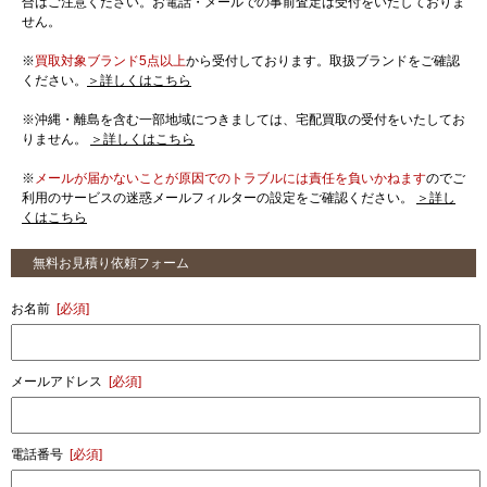
合はご注意ください。お電話・メールでの事前査定は受付をいたしておりま
せん。
※
買取対象ブランド5点以上
から受付しております。取扱ブランドをご確認
ください。
＞詳しくはこちら
※沖縄・離島を含む一部地域につきましては、宅配買取の受付をいたしてお
りません。
＞詳しくはこちら
※
メールが届かないことが原因でのトラブルには責任を負いかねます
のでご
利用のサービスの迷惑メールフィルターの設定をご確認ください。
＞詳し
くはこちら
無料お見積り依頼フォーム
お名前
[必須]
メールアドレス
[必須]
電話番号
[必須]