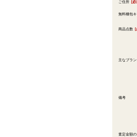
ご住所
[必
無料梱包
商品点数
主なブラ
備考
査定金額の