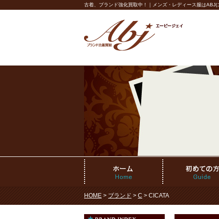
古着、ブランド強化買取中！｜メンズ・レディース服はABJ(エ
HOME
>
ブランド
>
C
> CICATA