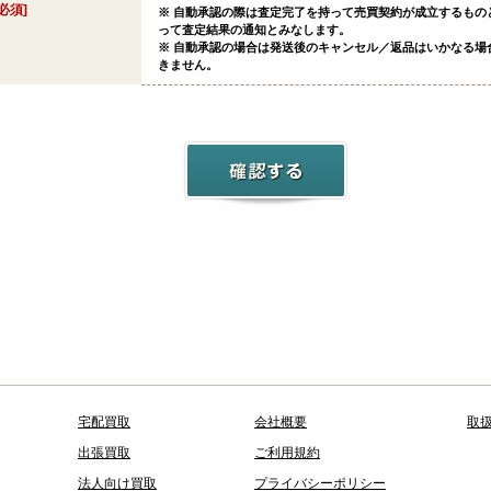
[必須]
※ 自動承認の際は査定完了を持って売買契約が成立するもの
って査定結果の通知とみなします。
※ 自動承認の場合は発送後のキャンセル／返品はいかなる場
きません。
宅配買取
会社概要
取
出張買取
ご利用規約
法人向け買取
プライバシーポリシー