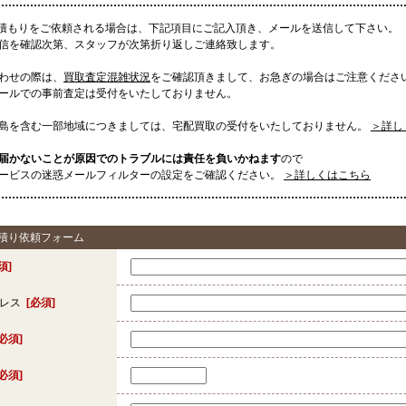
見積もりをご依頼される場合は、下記項目にご記入頂き、メールを送信して下さい。
信を確認次第、スタッフが次第折り返しご連絡致します。
わせの際は、
買取査定混雑状況
をご確認頂きまして、お急ぎの場合はご注意くださ
ールでの事前査定は受付をいたしておりません。
島を含む一部地域につきましては、宅配買取の受付をいたしておりません。
＞詳し
届かないことが原因でのトラブルには責任を負いかねます
ので
ービスの迷惑メールフィルターの設定をご確認ください。
＞詳しくはこちら
見積り依頼フォーム
須]
ドレス
[必須]
[必須]
[必須]