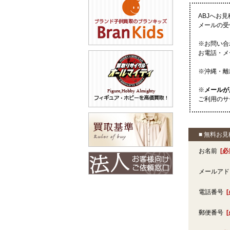
ABJへお
メールの受
※お問い合
お電話・メ
※沖縄・離
※
メールが
ご利用のサ
■ 無料お
お名前
[必
メールア
電話番号
郵便番号