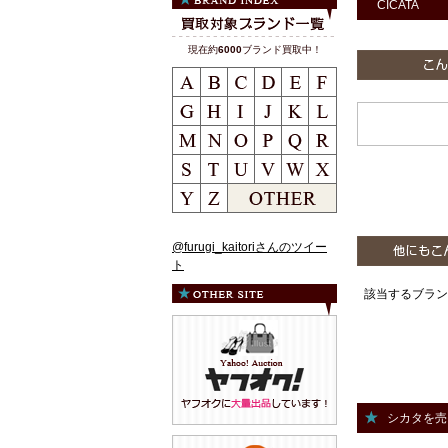
CICATA
現在約
6000
ブランド買取中！
@furugi_kaitoriさんのツイー
ト
該当するブラン
シカタを売