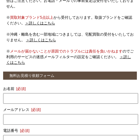
合はご注意ください。お電話・メールでの事前査定は受付をいたしておりま
せん。
※
買取対象ブランド5点以上
から受付しております。取扱ブランドをご確認
ください。
＞詳しくはこちら
※沖縄・離島を含む一部地域につきましては、宅配買取の受付をいたしてお
りません。
＞詳しくはこちら
※
メールが届かないことが原因でのトラブルには責任を負いかねます
のでご
利用のサービスの迷惑メールフィルターの設定をご確認ください。
＞詳し
くはこちら
無料お見積り依頼フォーム
お名前
[必須]
メールアドレス
[必須]
電話番号
[必須]