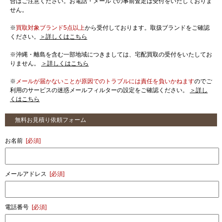
合はご注意ください。お電話・メールでの事前査定は受付をいたしておりま
せん。
※
買取対象ブランド5点以上
から受付しております。取扱ブランドをご確認
ください。
＞詳しくはこちら
※沖縄・離島を含む一部地域につきましては、宅配買取の受付をいたしてお
りません。
＞詳しくはこちら
※
メールが届かないことが原因でのトラブルには責任を負いかねます
のでご
利用のサービスの迷惑メールフィルターの設定をご確認ください。
＞詳し
くはこちら
無料お見積り依頼フォーム
お名前
[必須]
メールアドレス
[必須]
電話番号
[必須]