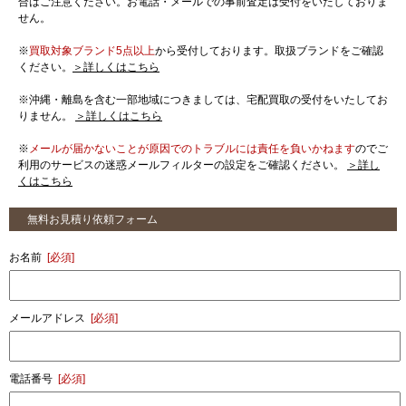
合はご注意ください。お電話・メールでの事前査定は受付をいたしておりま
せん。
※
買取対象ブランド5点以上
から受付しております。取扱ブランドをご確認
ください。
＞詳しくはこちら
※沖縄・離島を含む一部地域につきましては、宅配買取の受付をいたしてお
りません。
＞詳しくはこちら
※
メールが届かないことが原因でのトラブルには責任を負いかねます
のでご
利用のサービスの迷惑メールフィルターの設定をご確認ください。
＞詳し
くはこちら
無料お見積り依頼フォーム
お名前
[必須]
メールアドレス
[必須]
電話番号
[必須]