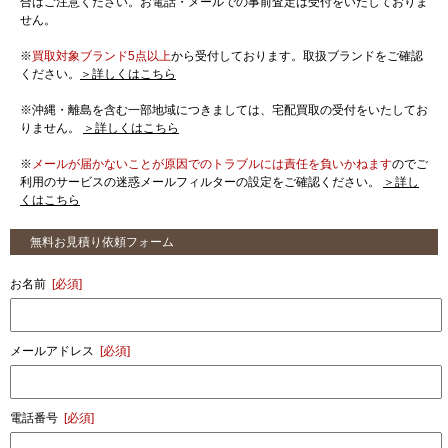
合はご注意ください。お電話・メールでの事前査定は受付をいたしておりま
せん。
※
買取対象ブランド5点以上
から受付しております。取扱ブランドをご確認
ください。
＞詳しくはこちら
※沖縄・離島を含む一部地域につきましては、宅配買取の受付をいたしてお
りません。
＞詳しくはこちら
※
メールが届かないことが原因でのトラブルには責任を負いかねます
のでご
利用のサービスの迷惑メールフィルターの設定をご確認ください。
＞詳し
くはこちら
無料お見積り依頼フォーム
お名前
[必須]
メールアドレス
[必須]
電話番号
[必須]