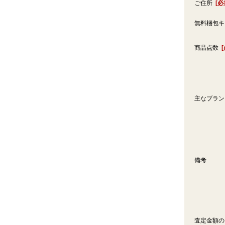
ご住所
[必
無料梱包
商品点数
主なブラ
備考
査定金額の