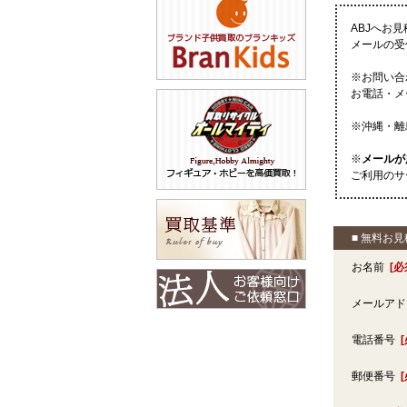
ABJへお
メールの受
※お問い合
お電話・メ
※沖縄・離
※
メールが
ご利用のサ
■ 無料お
お名前
[必
メールア
電話番号
郵便番号