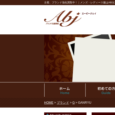
古着、ブランド強化買取中！｜メンズ・レディース服はABJ(エ
HOME
>
ブランド
>
G
> GANRYU