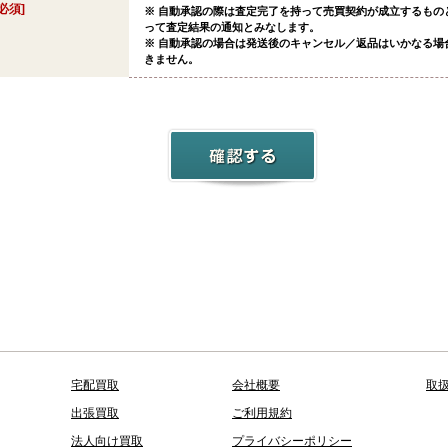
[必須]
※ 自動承認の際は査定完了を持って売買契約が成立するもの
って査定結果の通知とみなします。
※ 自動承認の場合は発送後のキャンセル／返品はいかなる場
きません。
宅配買取
会社概要
取
出張買取
ご利用規約
法人向け買取
プライバシーポリシー