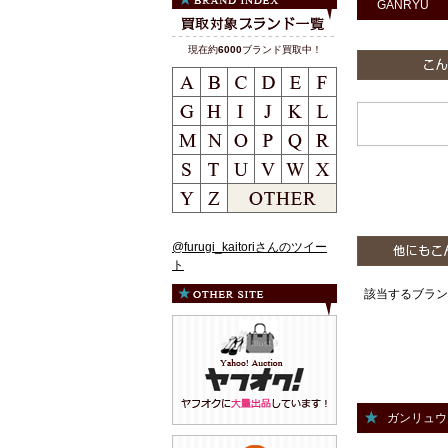
GANRYU
現在約
6000
ブランド買取中！
@furugi_kaitoriさんのツイー
ト
該当するブラン
ガンリュウ