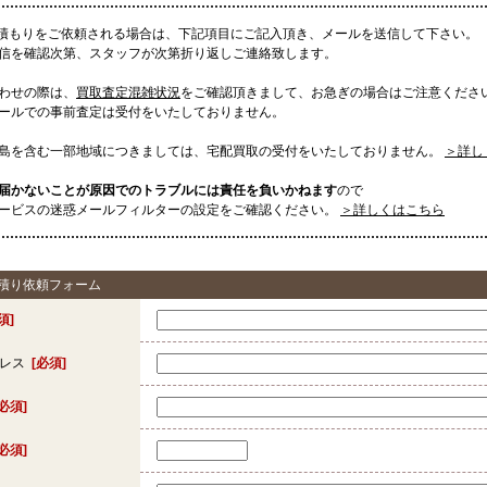
見積もりをご依頼される場合は、下記項目にご記入頂き、メールを送信して下さい。
信を確認次第、スタッフが次第折り返しご連絡致します。
わせの際は、
買取査定混雑状況
をご確認頂きまして、お急ぎの場合はご注意くださ
ールでの事前査定は受付をいたしておりません。
島を含む一部地域につきましては、宅配買取の受付をいたしておりません。
＞詳し
届かないことが原因でのトラブルには責任を負いかねます
ので
ービスの迷惑メールフィルターの設定をご確認ください。
＞詳しくはこちら
見積り依頼フォーム
須]
ドレス
[必須]
[必須]
[必須]