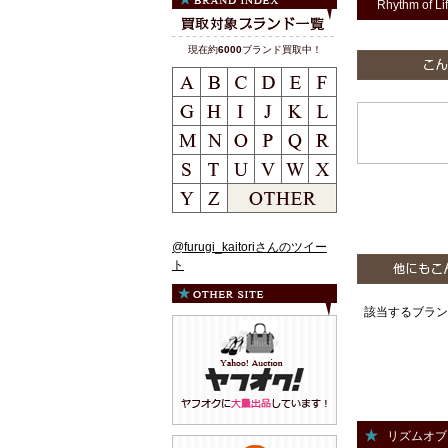
Rhythm of Li
現在約
6000
ブランド買取中！
@furugi_kaitoriさんのツイー
ト
該当するブラン
リズムオブ