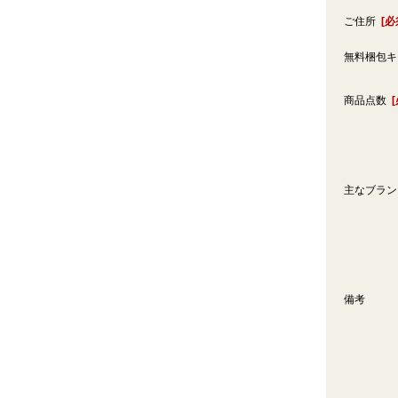
ご住所
[必
無料梱包
商品点数
主なブラ
備考