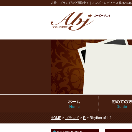
古着、ブランド強化買取中！｜メンズ・レディース服はABJ(エ
HOME
>
ブランド
>
R
> Rhythm of Life