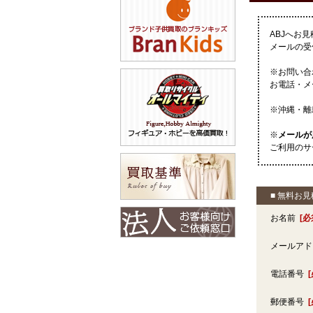
ABJへお
メールの受
※お問い合
お電話・メ
※沖縄・離
※
メールが
ご利用のサ
■ 無料お
お名前
[必
メールア
電話番号
郵便番号