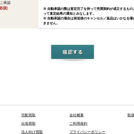
ご承認
[必須]
※ 自動承認の際は査定完了を持って売買契約が成立するもの
って査定結果の通知とみなします。
※ 自動承認の場合は発送後のキャンセル／返品はいかなる場
きません。
宅配買取
会社概要
取
出張買取
ご利用規約
法人向け買取
プライバシーポリシー