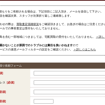
見積もりをご依頼される場合は、下記項目にご記入頂き、メールを送信して下さい。
信を確認次第、スタッフが次第折り返しご連絡致します。
わせの際は、
買取査定混雑状況
をご確認頂きまして、お急ぎの場合はご注意くださ
ールでの事前査定は受付をいたしておりません。
島を含む一部地域につきましては、宅配買取の受付をいたしておりません。
＞詳し
届かないことが原因でのトラブルには責任を負いかねます
ので
ービスの迷惑メールフィルターの設定をご確認ください。
＞詳しくはこちら
見積り依頼フォーム
須]
ドレス
[必須]
[必須]
[必須]