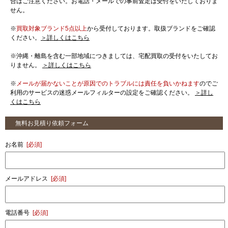
合はご注意ください。お電話・メールでの事前査定は受付をいたしておりま
せん。
※
買取対象ブランド5点以上
から受付しております。取扱ブランドをご確認
ください。
＞詳しくはこちら
※沖縄・離島を含む一部地域につきましては、宅配買取の受付をいたしてお
りません。
＞詳しくはこちら
※
メールが届かないことが原因でのトラブルには責任を負いかねます
のでご
利用のサービスの迷惑メールフィルターの設定をご確認ください。
＞詳し
くはこちら
無料お見積り依頼フォーム
お名前
[必須]
メールアドレス
[必須]
電話番号
[必須]