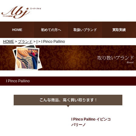
HOME
初めての方へ
取扱いブランド
買取実績
HOME
>
ブランド
>
I
> I Pinco Pallino
I Pinco Pallino
I Pinco Pallino イピンコ
パリーノ