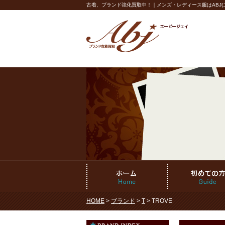
古着、ブランド強化買取中！｜メンズ・レディース服はABJ(エ
HOME
>
ブランド
>
T
> TROVE