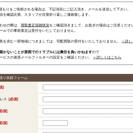
見積もりをご依頼される場合は、下記項目にご記入頂き、メールを送信して下さい。
信を確認次第、スタッフが次第折り返しご連絡致します。
わせの際は、
買取査定混雑状況
をご確認頂きまして、お急ぎの場合はご注意くださ
ールでの事前査定は受付をいたしておりません。
島を含む一部地域につきましては、宅配買取の受付をいたしておりません。
＞詳し
届かないことが原因でのトラブルには責任を負いかねます
ので
ービスの迷惑メールフィルターの設定をご確認ください。
＞詳しくはこちら
見積り依頼フォーム
須]
ドレス
[必須]
[必須]
[必須]