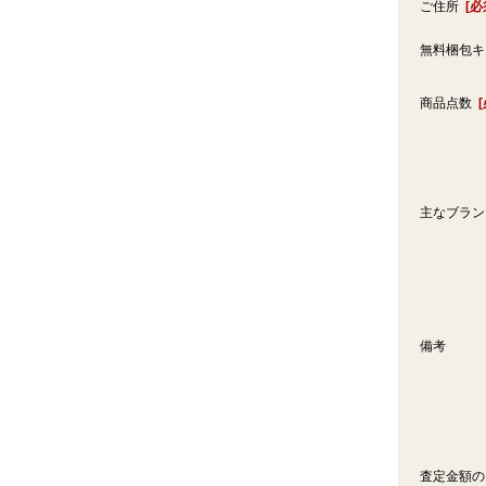
ご住所
[必
無料梱包
商品点数
主なブラ
備考
査定金額の