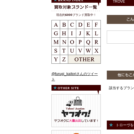
TROVE
現在約
6000
ブランド買取中！
@furugi_kaitoriさんのツイー
ト
該当するブラン
トローヴを