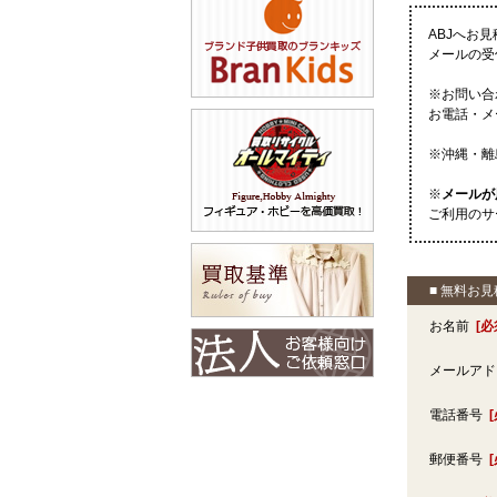
ABJへお
メールの受
※お問い合
お電話・メ
※沖縄・離
※
メールが
ご利用のサ
■ 無料お
お名前
[必
メールア
電話番号
郵便番号