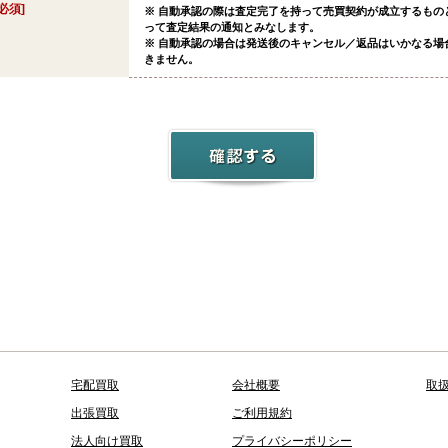
[必須]
※ 自動承認の際は査定完了を持って売買契約が成立するもの
って査定結果の通知とみなします。
※ 自動承認の場合は発送後のキャンセル／返品はいかなる場
きません。
宅配買取
会社概要
取
出張買取
ご利用規約
法人向け買取
プライバシーポリシー