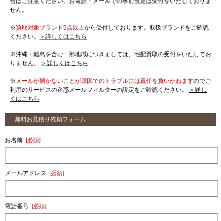
合はご注意ください。お電話・メールでの事前査定は受付をいたしておりま
せん。
※
買取対象ブランド5点以上
から受付しております。取扱ブランドをご確認
ください。
＞詳しくはこちら
※沖縄・離島を含む一部地域につきましては、宅配買取の受付をいたしてお
りません。
＞詳しくはこちら
※
メールが届かないことが原因でのトラブルには責任を負いかねます
のでご
利用のサービスの迷惑メールフィルターの設定をご確認ください。
＞詳し
くはこちら
無料お見積り依頼フォーム
お名前
[必須]
メールアドレス
[必須]
電話番号
[必須]