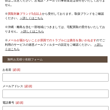
合はご注意ください。お電話・メールでの事前査定は受付をいたしておりま
せん。
※
買取対象ブランド5点以上
から受付しております。取扱ブランドをご確認
ください。
＞詳しくはこちら
※沖縄・離島を含む一部地域につきましては、宅配買取の受付をいたしてお
りません。
＞詳しくはこちら
※
メールが届かないことが原因でのトラブルには責任を負いかねます
のでご
利用のサービスの迷惑メールフィルターの設定をご確認ください。
＞詳し
くはこちら
無料お見積り依頼フォーム
お名前
[必須]
メールアドレス
[必須]
電話番号
[必須]