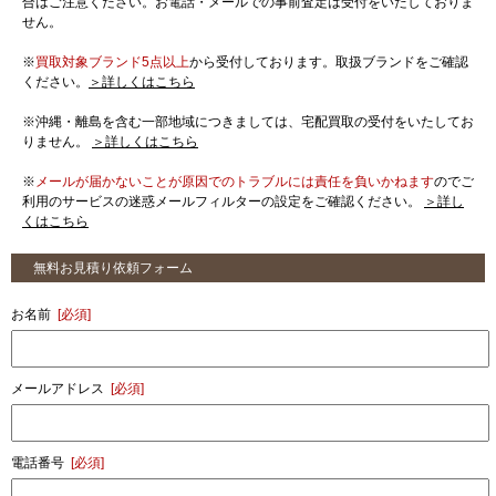
合はご注意ください。お電話・メールでの事前査定は受付をいたしておりま
せん。
※
買取対象ブランド5点以上
から受付しております。取扱ブランドをご確認
ください。
＞詳しくはこちら
※沖縄・離島を含む一部地域につきましては、宅配買取の受付をいたしてお
りません。
＞詳しくはこちら
※
メールが届かないことが原因でのトラブルには責任を負いかねます
のでご
利用のサービスの迷惑メールフィルターの設定をご確認ください。
＞詳し
くはこちら
無料お見積り依頼フォーム
お名前
[必須]
メールアドレス
[必須]
電話番号
[必須]